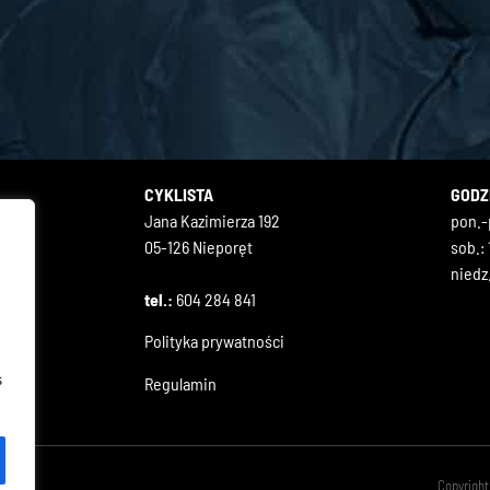
CYKLISTA
GODZ
Jana Kazimierza 192
pon.-p
05-126 Nieporęt
sob.: 
niedz
tel.:
604 284 841
Polityka prywatności
s
Regulamin
Copyright