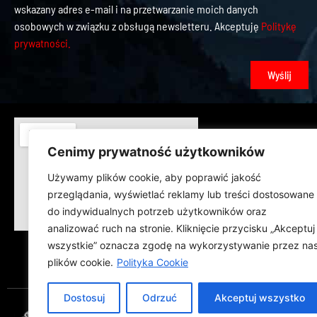
wskazany adres e-mail i na przetwarzanie moich danych
osobowych w związku z obsługą newsletteru. Akceptuję
Politykę
prywatności.
Wyślij
Cenimy prywatność użytkowników
Używamy plików cookie, aby poprawić jakość
przeglądania, wyświetlać reklamy lub treści dostosowane
do indywidualnych potrzeb użytkowników oraz
analizować ruch na stronie. Kliknięcie przycisku „Akceptuj
wszystkie” oznacza zgodę na wykorzystywanie przez na
plików cookie.
Polityka Cookie
Dostosuj
Odrzuć
Akceptuj wszystko