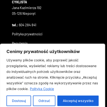
CYKLISTA
Jana Kazimierza 192
05-126 Nieporęt
tel.:
604 284 841
Polityka prywatności
Regulamin
Cenimy prywatność użytkowników
GODZINY OTWARCIA:
Używamy plików cookie, aby poprawić jakość
pon.-pt.: 10:00 – 18:00
przeglądania, wyświetlać reklamy lub treści dostosowane
sob.: 10:00 – 14:00
do indywidualnych potrzeb użytkowników oraz
niedz.: ZAMKNIĘTE
analizować ruch na stronie. Kliknięcie przycisku „Akceptuj
wszystkie” oznacza zgodę na wykorzystywanie przez nas
plików cookie.
Polityka Cookie
Copyright 2019 © All rights Reserved. Design by
Skydoo
Dostosuj
Odrzuć
Akceptuj wszystko